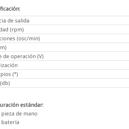
ficación:
ia de salida
idad (rpm)
ciones (osc/min)
Nm)
e de operación (V)
lización
ios (°)
(db)
uración estándar:
a pieza de mano
 batería