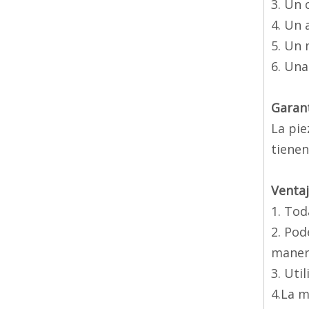
3. Un 
4. Un 
5. Un
6. Una
Garant
La pie
tienen
Ventaj
1. Tod
2. Pod
manera
3. Uti
4.La m