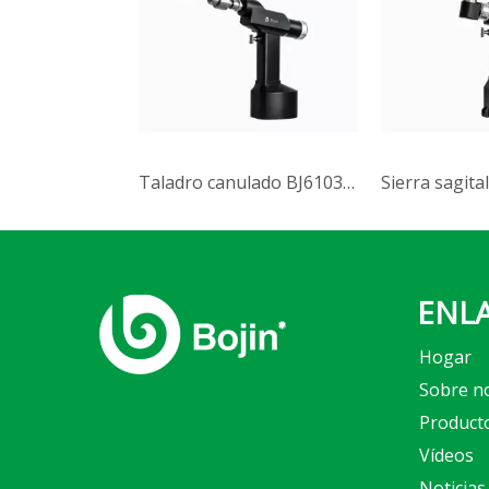
Taladro canulado BJ6103B (Sistema 6000)
ENLA
Hogar
Sobre n
Product
Vídeos
Noticias