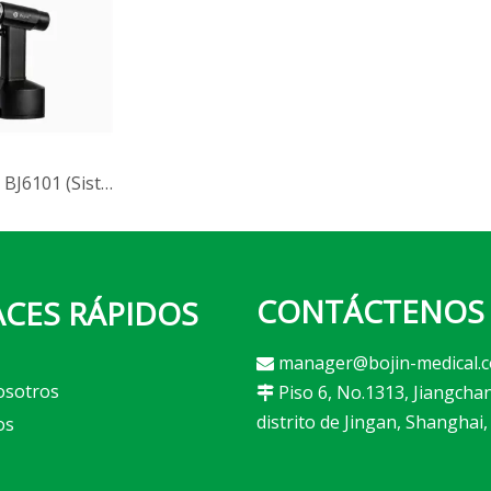
Sierra sagital BJ6101 (Sistema 6000)
CONTÁCTENOS
CES RÁPIDOS
manager@bojin-medical.

osotros
Piso 6, No.1313, Jiangcha

distrito de Jingan, Shanghai,
os