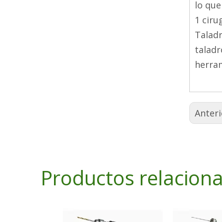
lo que
1 cirug
Taladr
taladr
herram
Anteri
Productos relacion