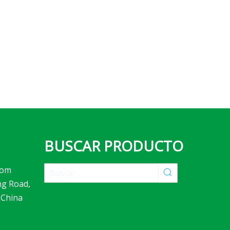
BUSCAR PRODUCTO
com
ng Road,
 China