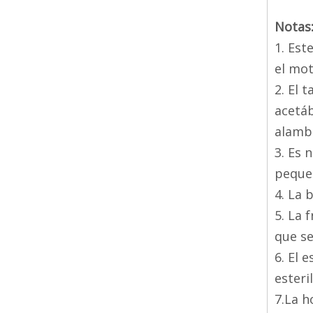
Notas
1. Est
el mot
2. El 
acetáb
alambr
3. Es 
pequeñ
4. La 
5. La 
que se
6. El 
esteri
7.La h