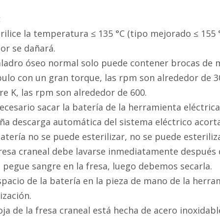
:
erilice la temperatura ≤ 135 °C (tipo mejorado ≤ 155 
or se dañará.
taladro óseo normal solo puede contener brocas de 
ulo con un gran torque, las rpm son alrededor de 30
e K, las rpm son alrededor de 600.
necesario sacar la batería de la herramienta eléctrica
a descarga automática del sistema eléctrico acortará
batería no se puede esterilizar, no se puede esteriliz
fresa craneal debe lavarse inmediatamente después d
 pegue sangre en la fresa, luego debemos secarla.
espacio de la batería en la pieza de mano de la her
lización.
oja de la fresa craneal está hecha de acero inoxidab