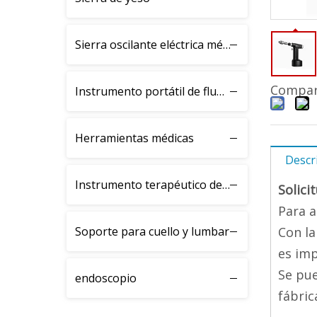
Sierra oscilante eléctrica médica BJH
Compart
Instrumento portátil de fluoroscopia de rayos X
Herramientas médicas
Descr
Instrumento terapéutico de fractura BJK
Solici
Para a
Soporte para cuello y lumbar
Con la
es imp
Se pue
endoscopio
fábric