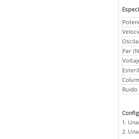
Especi
Potenc
Veloc
Oscila
Par (
Voltaj
Esteri
Colump
Ruido 
Config
1. Un
2. Una