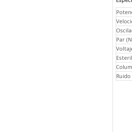
Especi
Potenc
Veloc
Oscila
Par (
Voltaj
Esteri
Colump
Ruido 