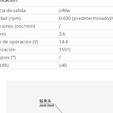
ficación:
ia de salida
≥90w
idad (rpm)
0-630 (predeterminado)/
ciones (osc/min)
/
Nm)
3.6
e de operación (V)
14.4
lización
155ºC
ios (°)
/
(db)
≤40