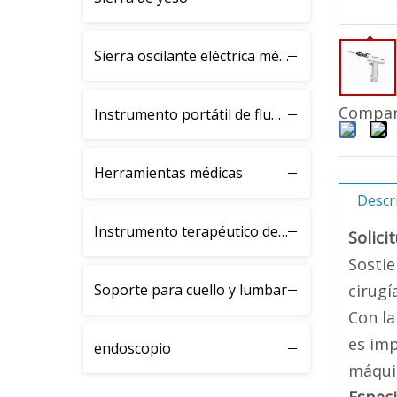
Sierra oscilante eléctrica médica BJH
Compart
Instrumento portátil de fluoroscopia de rayos X
Herramientas médicas
Descr
Instrumento terapéutico de fractura BJK
Solici
Sostie
Soporte para cuello y lumbar
cirugí
Con la
es imp
endoscopio
máquin