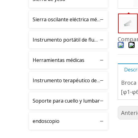
Sierra oscilante eléctrica médica BJH
Compart
Instrumento portátil de fluoroscopia de rayos X
Herramientas médicas
Descr
Instrumento terapéutico de fractura BJK
Broca 
[φ1-φ6
Soporte para cuello y lumbar
Anteri
endoscopio