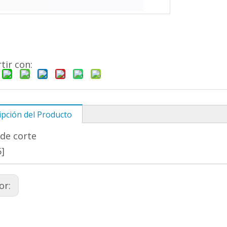
ir con:
ipción del Producto
de corte
]
or: