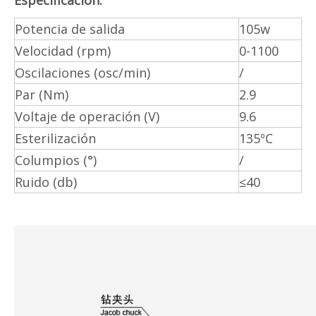
Especificación:
Potencia de salida
105w
Velocidad (rpm)
0-1100
Oscilaciones (osc/min)
/
Par (Nm)
2.9
Voltaje de operación (V)
9.6
Esterilización
135ºC
Columpios (°)
/
Ruido (db)
≤40