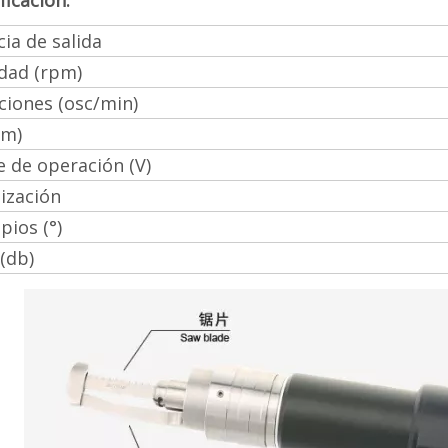
ficación:
ia de salida
idad (rpm)
ciones (osc/min)
Nm)
e de operación (V)
lización
ios (°)
(db)