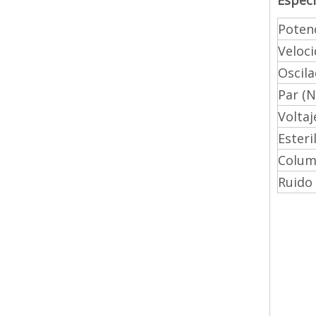
Especi
Potenc
Veloc
Oscila
Par (
Voltaj
Esteri
Colump
Ruido 