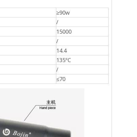
≥90w
/
15000
/
14.4
135ºC
/
≤70