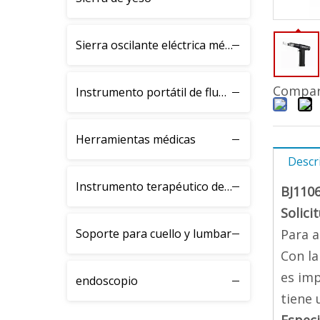
Sierra oscilante eléctrica médica BJH
Compart
Instrumento portátil de fluoroscopia de rayos X
Herramientas médicas
Descr
Instrumento terapéutico de fractura BJK
BJ1106
Solici
Soporte para cuello y lumbar
Para a
Con la
es imp
endoscopio
tiene 